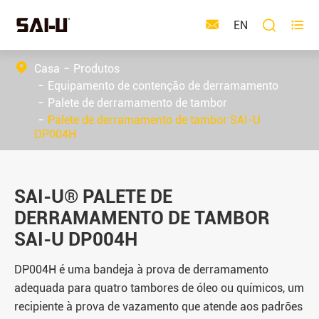



EN
Casa
Produtos
Equipamento de contenção de derramamento
Palete de derramamento de tambor
Palete de derramamento de tambor SAI-U
DP004H
SAI-U® PALETE DE
DERRAMAMENTO DE TAMBOR
SAI-U DP004H
DP004H é uma bandeja à prova de derramamento
adequada para quatro tambores de óleo ou químicos, um
recipiente à prova de vazamento que atende aos padrões