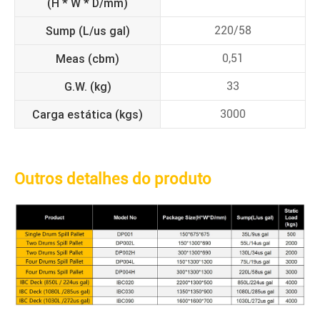
(H * W * D/mm)
Sump (L/us gal)
220/58
Meas (cbm)
0,51
G.W. (kg)
33
Carga estática (kgs)
3000
Outros detalhes do produto