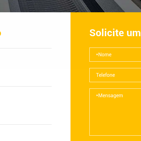
o
Solicite um