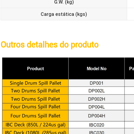
G.W. (kg)
Carga estática (kgs)
Outros detalhes do produto