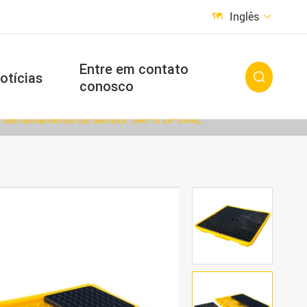
Inglês


Entre em contato
otícias

conosco
e derramamento de tambor SAI-U DP004L