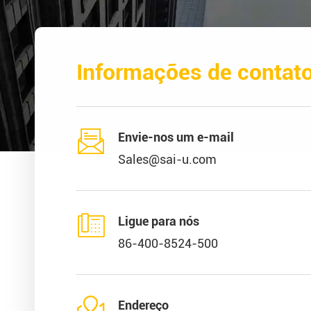
Informações de contat

Envie-nos um e-mail
Sales@sai-u.com

Ligue para nós
86-400-8524-500

Endereço